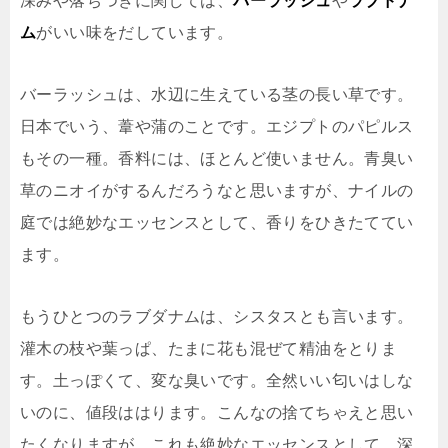
深みや落ちつきに関しては、
バーラッシュ
や
ラブドナ
ム
がいい味をだしています。
バーラッシュは、水辺に生えている茎の長い草です。
日本でいう、葦や蒲のことです。エジプトのパピルス
もその一種。香料には、ほとんど使いません。青臭い
草のニオイがするんだろうなと思いますが、ナイルの
庭では絶妙なエッセンスとして、香りをひきたててい
ます。
もうひとつのラブダナムは、シスタスとも言います。
灌木の枝や葉っぱ、たまに花も混ぜて精油をとりま
す。土っぽくて、変な臭いです。全然いい匂いはしな
いのに、値段ははります。こんなの捨てちゃえと思い
たくなりますが、これも絶妙なエッセンスとして、深